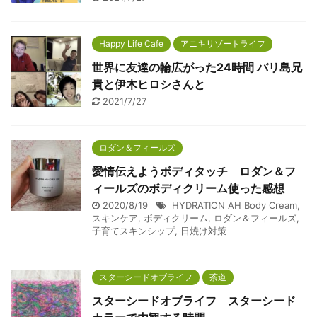
Happy Life Cafe
アニキリゾートライフ
世界に友達の輪広がった24時間 バリ島兄
貴と伊木ヒロシさんと
2021/7/27
ロダン＆フィールズ
愛情伝えようボディタッチ ロダン＆フ
ィールズのボディクリーム使った感想
2020/8/19
HYDRATION AH Body Cream
,
スキンケア
,
ボディクリーム
,
ロダン＆フィールズ
,
子育てスキンシップ
,
日焼け対策
スターシードオブライフ
茶道
スターシードオブライフ スターシード