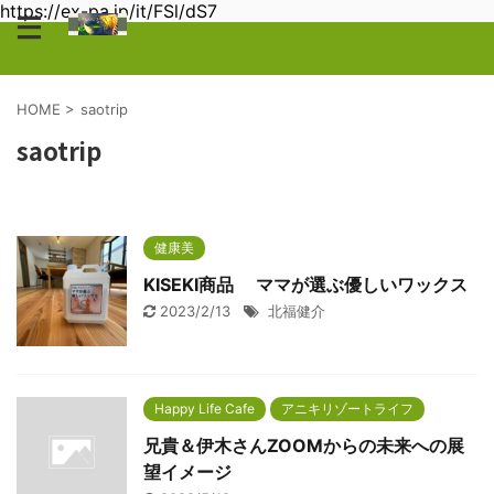
https://ex-pa.jp/it/FSl/dS7
HOME
>
saotrip
saotrip
健康美
KISEKI商品 ママが選ぶ優しいワックス
2023/2/13
北福健介
Happy Life Cafe
アニキリゾートライフ
兄貴＆伊木さんZOOMからの未来への展
望イメージ