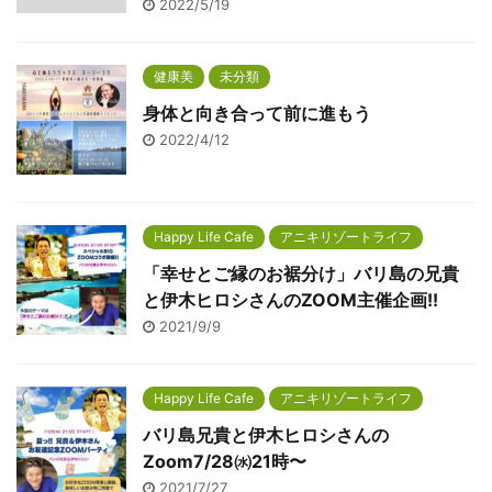
2022/5/19
健康美
未分類
身体と向き合って前に進もう
2022/4/12
Happy Life Cafe
アニキリゾートライフ
「幸せとご縁のお裾分け」バリ島の兄貴
と伊木ヒロシさんのZOOM主催企画!!
2021/9/9
Happy Life Cafe
アニキリゾートライフ
バリ島兄貴と伊木ヒロシさんの
Zoom7/28㈬21時〜
2021/7/27